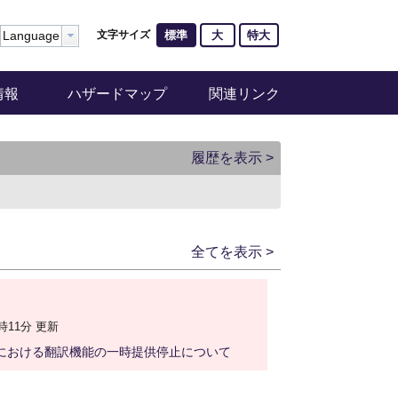
標準
大
特大
Language
文字サイズ
情報
ハザードマップ
関連リンク
履歴を表示 >
全てを表示 >
9時11分 更新
用時における翻訳機能の一時提供停止について