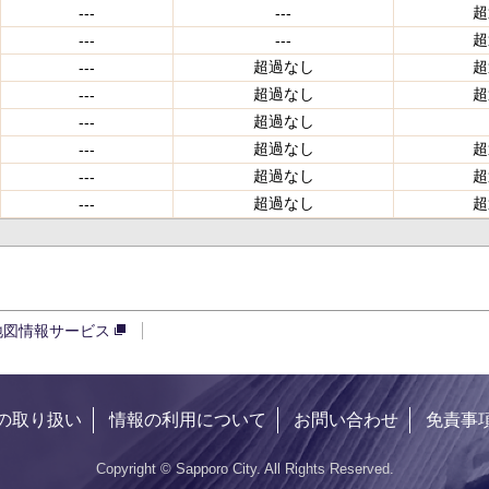
超
---
---
超
---
---
超過なし
超
---
超過なし
超
---
超過なし
---
超過なし
超
---
超過なし
超
---
超過なし
超
---
地図情報サービス
の取り扱い
情報の利用について
お問い合わせ
免責事
Copyright © Sapporo City. All Rights Reserved.