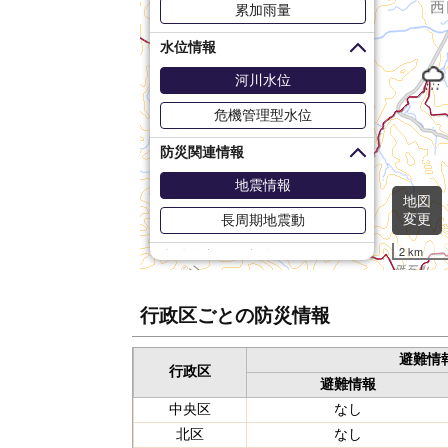
累加雨量
水位情報
河川水位
危機管理型水位
防災関連情報
地震情報
地図
変更
長周期地震動
2 km
土砂災害危険度情報
1kmメッシュ
行政区ごとの防災情報
5kmメッシュ
避難情
行政区
避難情報
中央区
なし
北区
なし