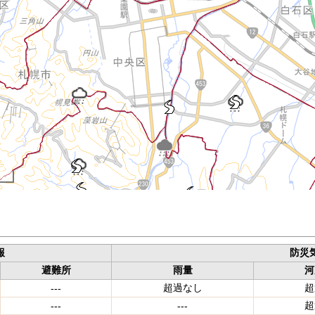
報
防災
避難所
雨量
河
超過なし
超
---
超
---
---