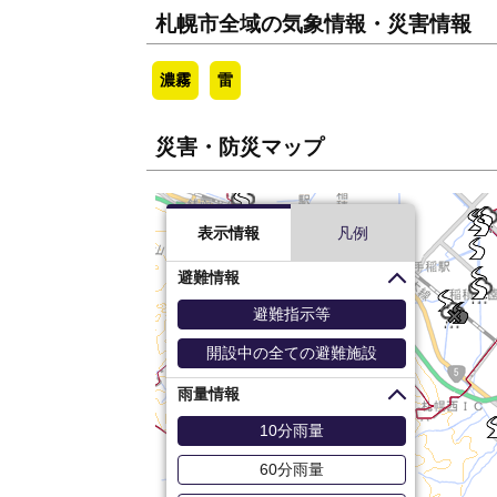
札幌市全域の気象情報・災害情報
濃霧
雷
災害・防災マップ
表示情報
凡例
避難情報
避難指示等
開設中の全ての避難施設
雨量情報
10分雨量
60分雨量