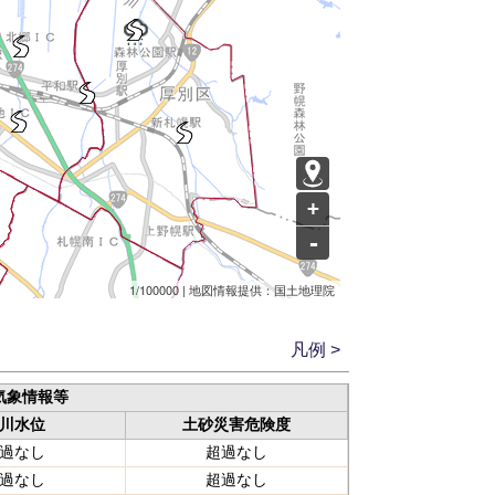
+
-
1/100000 |
地図情報提供：国土地理院
凡例 >
気象情報等
川水位
土砂災害危険度
過なし
超過なし
過なし
超過なし